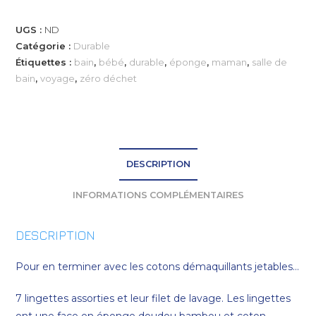
UGS :
ND
Catégorie :
Durable
Étiquettes :
bain
,
bébé
,
durable
,
éponge
,
maman
,
salle de
bain
,
voyage
,
zéro déchet
DESCRIPTION
INFORMATIONS COMPLÉMENTAIRES
DESCRIPTION
Pour en terminer avec les cotons démaquillants jetables…
7 lingettes assorties et leur filet de lavage. Les lingettes
ont une face en éponge doudou bambou et coton,