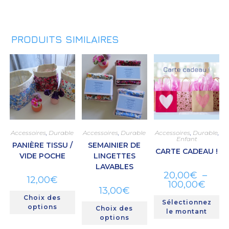
PRODUITS SIMILAIRES
Accessoires
,
Durable
Accessoires
,
Durable
Accessoires
,
Durable
,
Enfant
PANIÈRE TISSU /
SEMAINIER DE
CARTE CADEAU !
VIDE POCHE
LINGETTES
LAVABLES
20,00
€
–
12,00
€
100,00
€
13,00
€
Choix des
Sélectionnez
options
Choix des
le montant
options