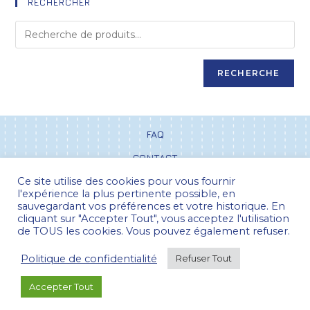
RECHERCHER
RECHERCHE
FAQ
CONTACT
Ce site utilise des cookies pour vous fournir
CGV
l'expérience la plus pertinente possible, en
POLITIQUE DE CONFIDENTIALITÉ
sauvegardant vos préférences et votre historique. En
cliquant sur "Accepter Tout", vous acceptez l'utilisation
de TOUS les cookies. Vous pouvez également refuser.
Politique de confidentialité
Refuser Tout
Pour la France métropolitaine, les frais
Paiement 100% sécurisé
d'envois sont offerts dès 25 euros d'achats...
Accepter Tout
Ignorer
© LAIZISABEL 2026. Tous droits réservés.