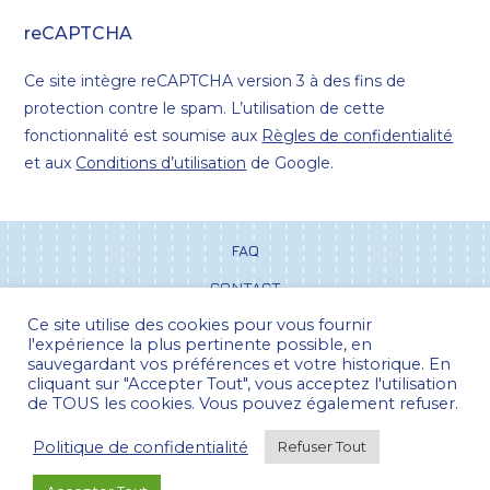
reCAPTCHA
Ce site intègre reCAPTCHA version 3 à des fins de
protection contre le spam. L’utilisation de cette
fonctionnalité est soumise aux
Règles de confidentialité
et aux
Conditions d’utilisation
de Google.
FAQ
CONTACT
Ce site utilise des cookies pour vous fournir
CGV
l'expérience la plus pertinente possible, en
POLITIQUE DE CONFIDENTIALITÉ
sauvegardant vos préférences et votre historique. En
cliquant sur "Accepter Tout", vous acceptez l'utilisation
de TOUS les cookies. Vous pouvez également refuser.
Politique de confidentialité
Refuser Tout
Pour la France métropolitaine, les frais
Paiement 100% sécurisé
d'envois sont offerts dès 25 euros d'achats...