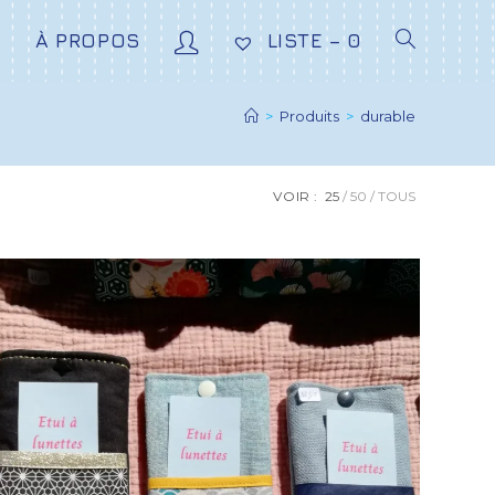
E
À PROPOS
LISTE –
0
>
Produits
>
durable
VOIR :
25
50
TOUS