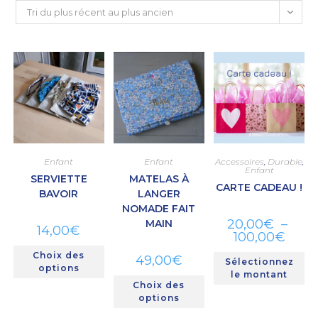
Tri du plus récent au plus ancien
Enfant
Enfant
Accessoires
,
Durable
,
Enfant
SERVIETTE
MATELAS À
CARTE CADEAU !
BAVOIR
LANGER
NOMADE FAIT
20,00
€
–
MAIN
14,00
€
100,00
€
Choix des
49,00
€
Sélectionnez
options
le montant
Choix des
options