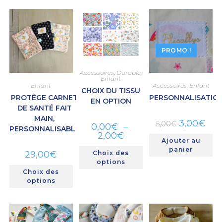
PROMO !
Accessoires
,
Durable
,
Enfant
Enfant
Accessoires
,
Enfant
CHOIX DU TISSU
PROTÈGE CARNET
PERSONNALISATIO
EN OPTION
DE SANTÉ FAIT
MAIN,
3,00
€
5,00
€
0,00
€
–
PERSONNALISABLE
2,00
€
Ajouter au
panier
29,00
€
Choix des
options
Choix des
options