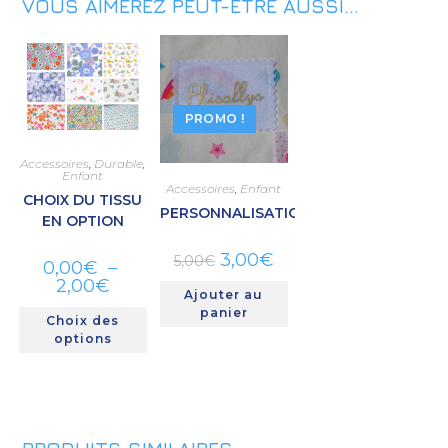
VOUS AIMEREZ PEUT-ÊTRE AUSSI…
PROMO !
Accessoires
,
Durable
,
Enfant
Accessoires
,
Enfant
CHOIX DU TISSU
PERSONNALISATION
EN OPTION
3,00
€
5,00
€
0,00
€
–
2,00
€
Ajouter au
panier
Choix des
options