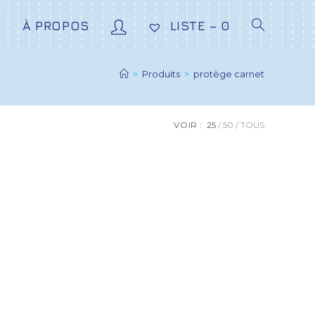
E
À PROPOS
LISTE –
0
>
Produits
>
protège carnet
VOIR :
25
50
TOUS