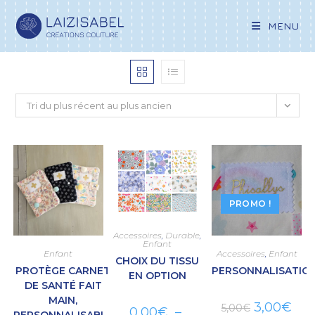
MENU
Tri du plus récent au plus ancien
PROMO !
Accessoires
,
Durable
,
Enfant
Enfant
Accessoires
,
Enfant
CHOIX DU TISSU
PROTÈGE CARNET
PERSONNALISATIO
EN OPTION
DE SANTÉ FAIT
MAIN,
3,00
€
5,00
€
0,00
€
–
PERSONNALISABLE