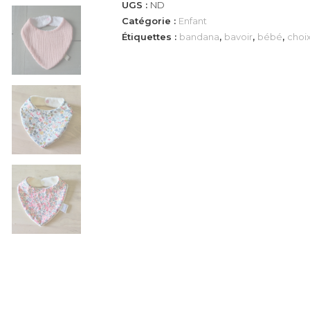
UGS :
ND
Catégorie :
Enfant
Étiquettes :
bandana
,
bavoir
,
bébé
,
choix