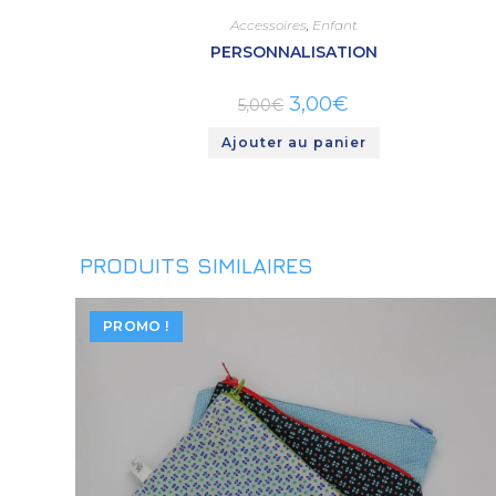
Accessoires
,
Enfant
PERSONNALISATION
3,00
€
5,00
€
Ajouter au panier
PRODUITS SIMILAIRES
PROMO !