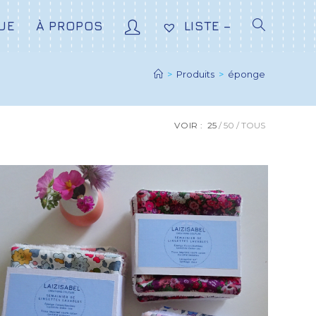
UE
À PROPOS
LISTE –
>
Produits
>
éponge
VOIR :
25
50
TOUS