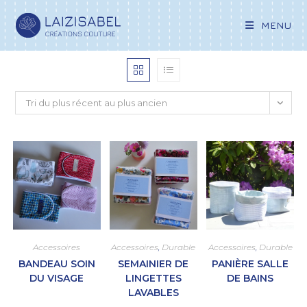
MENU
Tri du plus récent au plus ancien
Accessoires
Accessoires
,
Durable
Accessoires
,
Durable
BANDEAU SOIN
SEMAINIER DE
PANIÈRE SALLE
DU VISAGE
LINGETTES
DE BAINS
LAVABLES