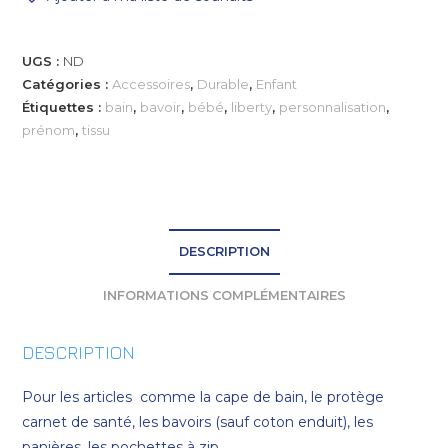
UGS :
ND
Catégories :
Accessoires
,
Durable
,
Enfant
Étiquettes :
bain
,
bavoir
,
bébé
,
liberty
,
personnalisation
,
prénom
,
tissu
DESCRIPTION
INFORMATIONS COMPLÉMENTAIRES
DESCRIPTION
Pour les articles comme la cape de bain, le protège
carnet de santé, les bavoirs (sauf coton enduit), les
panières, les pochettes à zip…