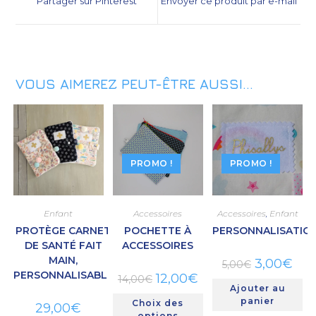
Partager sur Pinterest
Envoyer ce produit par e-mail
VOUS AIMEREZ PEUT-ÊTRE AUSSI…
PROMO !
PROMO !
Enfant
Accessoires
Accessoires
,
Enfant
PROTÈGE CARNET
POCHETTE À
PERSONNALISATIO
DE SANTÉ FAIT
ACCESSOIRES
MAIN,
3,00
€
5,00
€
PERSONNALISABLE
12,00
€
14,00
€
Ajouter au
panier
Choix des
29,00
€
options