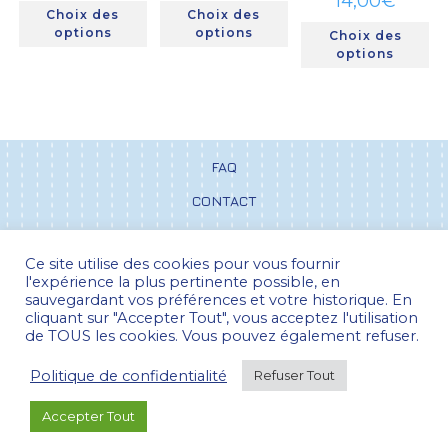
14,00
€
Choix des
Choix des
options
options
Choix des
options
FAQ
CONTACT
CGV
Ce site utilise des cookies pour vous fournir
POLITIQUE DE CONFIDENTIALITÉ
l'expérience la plus pertinente possible, en
sauvegardant vos préférences et votre historique. En
cliquant sur "Accepter Tout", vous acceptez l'utilisation
de TOUS les cookies. Vous pouvez également refuser.
Paiement 100% sécurisé
Politique de confidentialité
Refuser Tout
Pour la France métropolitaine, les frais
d'envois sont offerts dès 25 euros d'achats...
© LAIZISABEL 2026. Tous droits réservés.
Accepter Tout
Ignorer