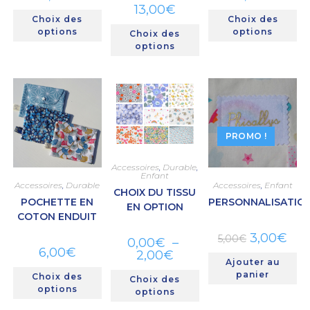
13,00
€
Choix des
Choix des
options
options
Choix des
options
PROMO !
Accessoires
,
Durable
,
Enfant
Accessoires
,
Durable
Accessoires
,
Enfant
CHOIX DU TISSU
POCHETTE EN
PERSONNALISATIO
EN OPTION
COTON ENDUIT
3,00
€
5,00
€
0,00
€
–
6,00
€
2,00
€
Ajouter au
panier
Choix des
Choix des
options
options