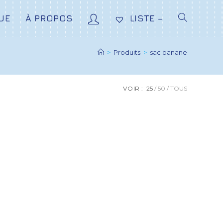
UE
À PROPOS
LISTE –
>
Produits
>
sac banane
VOIR :
25
50
TOUS