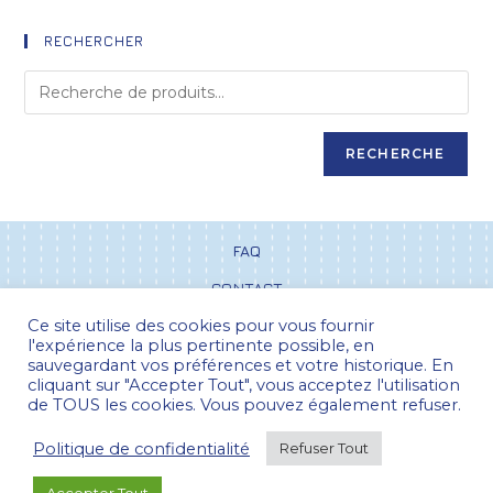
RECHERCHER
RECHERCHE
FAQ
CONTACT
Ce site utilise des cookies pour vous fournir
CGV
l'expérience la plus pertinente possible, en
POLITIQUE DE CONFIDENTIALITÉ
sauvegardant vos préférences et votre historique. En
cliquant sur "Accepter Tout", vous acceptez l'utilisation
de TOUS les cookies. Vous pouvez également refuser.
Politique de confidentialité
Refuser Tout
Pour la France métropolitaine, les frais
Paiement 100% sécurisé
d'envois sont offerts dès 25 euros d'achats...