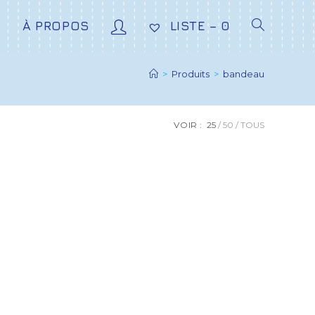
E
À PROPOS
LISTE –
0
>
Produits
>
bandeau
VOIR :
25
50
TOUS